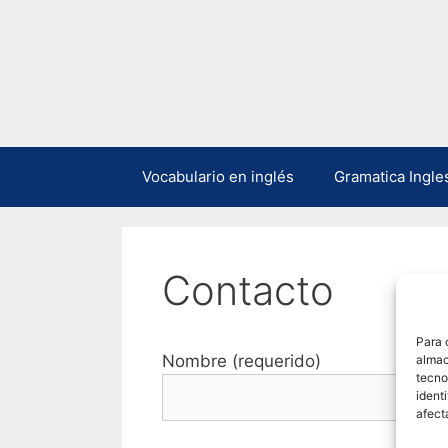
Vocabulario en inglés
Gramatica Ingle
Contacto
Para 
Nombre (requerido)
almac
tecno
ident
afect