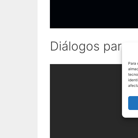
Diálogos para p
Para 
almac
tecno
ident
afect