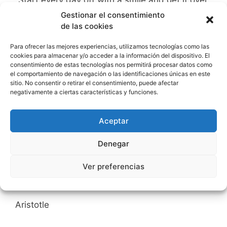
“Start every day off with a smile and get it over
with.”
Gestionar el consentimiento
de las cookies
W.C. Fields
Para ofrecer las mejores experiencias, utilizamos tecnologías como las
cookies para almacenar y/o acceder a la información del dispositivo. El
consentimiento de estas tecnologías nos permitirá procesar datos como
el comportamiento de navegación o las identificaciones únicas en este
sitio. No consentir o retirar el consentimiento, puede afectar
“You can pretend to be serious; you can’t
negativamente a ciertas características y funciones.
pretend to be witty.”
Aceptar
Sacha Guitry
Denegar
Ver preferencias
“Wit is educated insolence.”
Aristotle